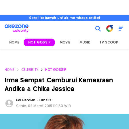
Scroll kebawah untuk membaca artikel
HOME
HOT GOSSIP
MOVIE
MUSIK
TV SCOOP
L
HOME
CELEBRITY
HOT GOSSIP
Irma Sempat Cemburui Kemesraan
Andika & Chika Jessica
Edi Hardian
,
Jurnalis
Senin, 02 Maret 2015 |19:30 WIB