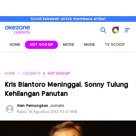
Scroll kebawah untuk membaca artikel
HOME
HOT GOSSIP
MOVIE
MUSIK
TV SCOOP
L
HOME
CELEBRITY
HOT GOSSIP
Kris Biantoro Meninggal, Sonny Tulung
Kehilangan Panutan
Alan Pamungkas
,
Jurnalis
Rabu, 14 Agustus 2013 |13:13 WIB