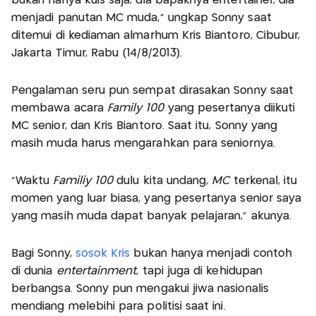
bukan hanya kuis saja, dia bapaknya entertainer, dia
menjadi panutan MC muda," ungkap Sonny saat
ditemui di kediaman almarhum Kris Biantoro, Cibubur,
Jakarta Timur, Rabu (14/8/2013).
Pengalaman seru pun sempat dirasakan Sonny saat
membawa acara
Family 100
yang pesertanya diikuti
MC senior, dan Kris Biantoro. Saat itu, Sonny yang
masih muda harus mengarahkan para seniornya.
"Waktu
Familiy 100
dulu kita undang,
MC
terkenal, itu
momen yang luar biasa, yang pesertanya senior saya
yang masih muda dapat banyak pelajaran," akunya.
Bagi Sonny,
sosok Kris
bukan hanya menjadi contoh
di dunia
entertainment
, tapi juga di kehidupan
berbangsa. Sonny pun mengakui jiwa nasionalis
mendiang melebihi para politisi saat ini.