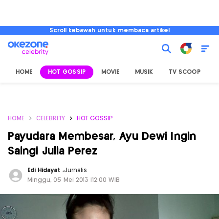
Scroll kebawah untuk membaca artikel
HOME
HOT GOSSIP
MOVIE
MUSIK
TV SCOOP
L
HOME
CELEBRITY
HOT GOSSIP
Payudara Membesar, Ayu Dewi Ingin
Saingi Julia Perez
Edi Hidayat
,
Jurnalis
Minggu, 05 Mei 2013 |12:00 WIB