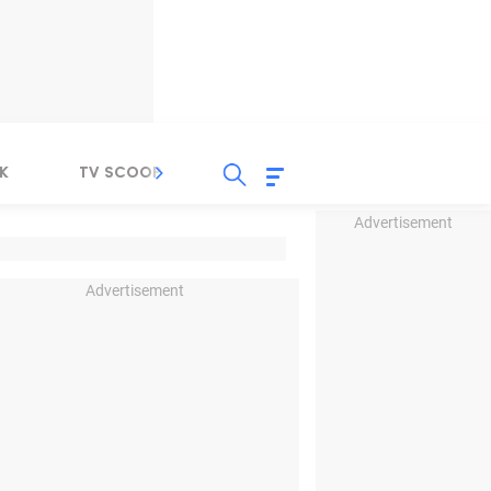
K
TV SCOOP
LIRIK
K-POP
IND
Advertisement
Advertisement