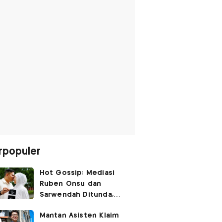
rpopuler
Hot Gossip: Mediasi
Ruben Onsu dan
Sarwendah Ditunda,
Irish Bella Hamil Anak
Mantan Asisten Klaim
Ketiga