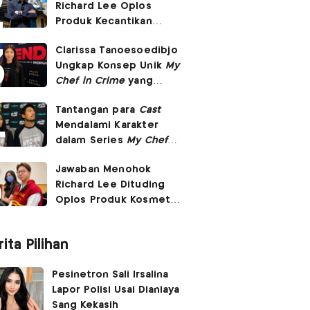
Richard Lee Oplos
Produk Kecantikan
hingga Transfer Uang
Clarissa Tanoesoedibjo
ke Ani-Ani
Ungkap Konsep Unik
My
Chef in Crime
yang
Beda dari Series Crime
Tantangan para
Cast
Lain
Mendalami Karakter
dalam Series
My Chef in
Crime
Jawaban Menohok
Richard Lee Dituding
Oplos Produk Kosmetik
hingga Punya Ani-Ani
ita Pilihan
Pesinetron Sali Irsalina
Lapor Polisi Usai Dianiaya
Sang Kekasih