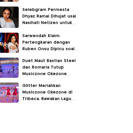
Selebgram Permesta
Dhyaz Ramai Dihujat usai
Nasihati Netizen untuk
Kurangi
Flexing
Sarwendah Klaim,
Pertengkaran dengan
Ruben Onsu Dipicu soal
Sewa Rumah
Duet Maut Bastian Steel
dan Romaria Tutup
Musiczone Okezone
dengan Meriah
Glitter Meriahkan
Musiczone Okezone di
Tribeca, Bawakan Lagu
Terbaru Berjudul Bendera