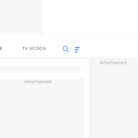
K
TV SCOOP
LIRIK
K-POP
IND
Advertisement
Advertisement