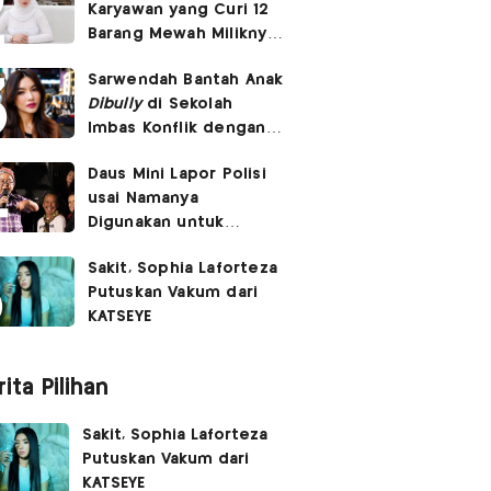
Karyawan yang Curi 12
Barang Mewah Miliknya
Senilai Rp570 Juta
Sarwendah Bantah Anak
Dibully
di Sekolah
Imbas Konflik dengan
Ruben Onsu
Daus Mini Lapor Polisi
usai Namanya
Digunakan untuk
Menyebarkan Konten
Sakit, Sophia Laforteza
SARA
Putuskan Vakum dari
KATSEYE
ita Pilihan
Sakit, Sophia Laforteza
Putuskan Vakum dari
KATSEYE