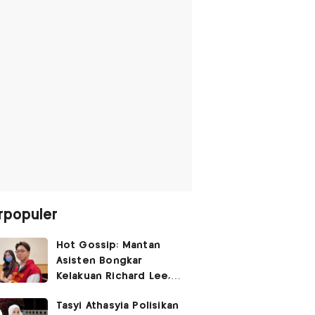
rpopuler
Hot Gossip: Mantan
Asisten Bongkar
Kelakuan Richard Lee,
Fangfang Polisikan Adik
Tasyi Athasyia Polisikan
Vicky Prasetyo