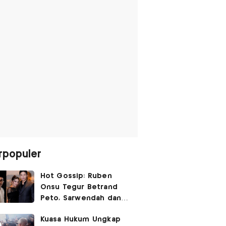
rpopuler
Hot Gossip: Ruben
Onsu Tegur Betrand
Peto, Sarwendah dan
Gio Tak Lagi Umbar
Kuasa Hukum Ungkap
Kemesraan