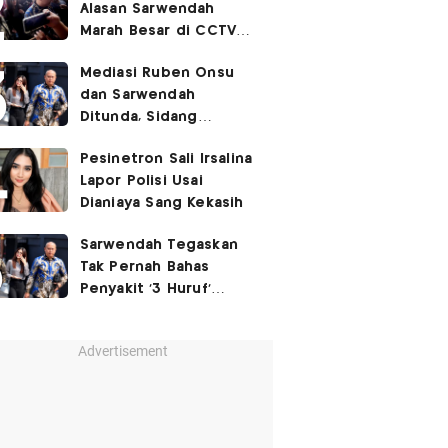
Alasan Sarwendah
Marah Besar di CCTV
yang Viral, Buntut
Mediasi Ruben Onsu
Kecewa Mendalam
dan Sarwendah
Ditunda, Sidang
Berlanjut Minggu Depan
Pesinetron Sali Irsalina
Lapor Polisi Usai
Dianiaya Sang Kekasih
Sarwendah Tegaskan
Tak Pernah Bahas
Penyakit '3 Huruf'
Ruben Onsu
Advertisement