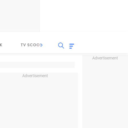
K
TV SCOOP
LIRIK
K-POP
IND
Advertisement
Advertisement