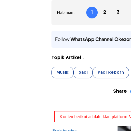
Halaman:
1
2
3
Follow
WhatsApp Channel Okezo
Topik Artikel :
Musik
padi
Padi Reborn
Share