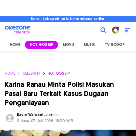
Scroll kebawah untuk membaca artikel
HOME
HOT GOSSIP
MOVIE
MUSIK
TV SCOOP
L
HOME
CELEBRITY
HOT GOSSIP
Karina Ranau Minta Polisi Masukan
Pasal Baru Terkait Kasus Dugaan
Penganiayaan
Ravie Wardani
,
Jurnalis
Selasa, 07 Juli 2026 |16:30 WIB