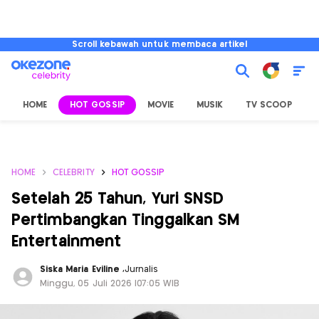
Scroll kebawah untuk membaca artikel
HOME
HOT GOSSIP
MOVIE
MUSIK
TV SCOOP
L
HOME
CELEBRITY
HOT GOSSIP
Setelah 25 Tahun, Yuri SNSD
Pertimbangkan Tinggalkan SM
Entertainment
Siska Maria Eviline
,
Jurnalis
Minggu, 05 Juli 2026 |07:05 WIB