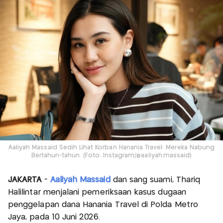
Aaliyah Massaid Sedih Lihat Korban Hanania Travel: Mereka Nabung
Bertahun-tahun. (Foto: Instagram/@aaliyah.massaid)
JAKARTA
-
Aaliyah Massaid
dan sang suami, Thariq
Halilintar menjalani pemeriksaan kasus dugaan
penggelapan dana Hanania Travel di Polda Metro
Jaya, pada 10 Juni 2026.