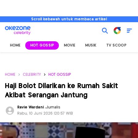
Scroll kebawah untuk membaca artikel
HOME
HOT GOSSIP
MOVIE
MUSIK
TV SCOOP
L
HOME
CELEBRITY
HOT GOSSIP
Haji Bolot Dilarikan ke Rumah Sakit
Akibat Serangan Jantung
Ravie Wardani
,
Jurnalis
Rabu, 10 Juni 2026 |20:57 WIB