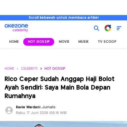
Scroll kebawah untuk membaca artikel
HOME
HOT GOSSIP
MOVIE
MUSIK
TV SCOOP
L
HOME
CELEBRITY
HOT GOSSIP
Rico Ceper Sudah Anggap Haji Bolot
Ayah Sendiri: Saya Main Bola Depan
Rumahnya
Ravie Wardani
,
Jurnalis
Rabu, 17 Juni 2026 |08:16 WIB