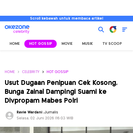
Scroll kebawah untuk membaca artikel
HOME
HOT GOSSIP
MOVIE
MUSIK
TV SCOOP
L
HOME
CELEBRITY
HOT GOSSIP
Usut Dugaan Penipuan Cek Kosong,
Bunga Zainal Dampingi Suami ke
Divpropam Mabes Polri
Ravie Wardani
,
Jurnalis
Selasa, 02 Juni 2026 |16:03 WIB