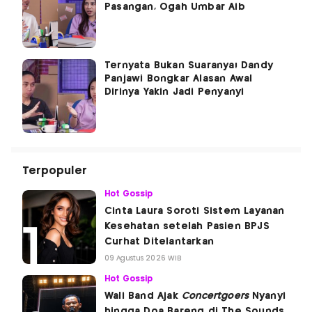
Pasangan, Ogah Umbar Aib
Ternyata Bukan Suaranya! Dandy
Panjawi Bongkar Alasan Awal
Dirinya Yakin Jadi Penyanyi
Terpopuler
Hot Gossip
Cinta Laura Soroti Sistem Layanan
Kesehatan setelah Pasien BPJS
Curhat Ditelantarkan
09 Agustus 2026 WIB
Hot Gossip
Wali Band Ajak
Concertgoers
Nyanyi
hingga Doa Bareng di The Sounds