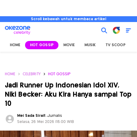
Scroll kebawah untuk membaca artikel
HOME
HOT GOSSIP
MOVIE
MUSIK
TV SCOOP
L
HOME
CELEBRITY
HOT GOSSIP
Jadi Runner Up Indonesian Idol XIV,
Niki Becker: Aku Kira Hanya sampai Top
10
Mei Sada Sirait
,
Jurnalis
Selasa, 26 Mei 2026 |18:00 WIB