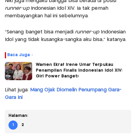
Niki juga mengaku bangga bisa berada di posisi
runner-up
Indonesian Idol XIV. Ia tak pernah
membayangkan hal ini sebelumnya.
“Senang banget bisa menjadi
runner-up
Indonesian
Idol yang tidak kusangka-sangka aku bisa,” katanya.
Baca Juga :
Wamen Ekraf Irene Umar Terpukau
Penampilan Finalis Indonesian Idol XIV:
Girl Power Banget!
Lihat juga:
Mang Ojak Diomelin Penumpang Gara-
Gara Ini
Halaman:
1
2