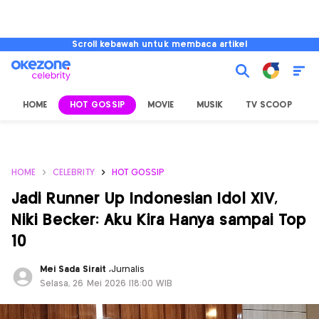
Scroll kebawah untuk membaca artikel
HOME
HOT GOSSIP
MOVIE
MUSIK
TV SCOOP
L
HOME
CELEBRITY
HOT GOSSIP
Jadi Runner Up Indonesian Idol XIV,
Niki Becker: Aku Kira Hanya sampai Top
10
Mei Sada Sirait
,
Jurnalis
Selasa, 26 Mei 2026 |18:00 WIB