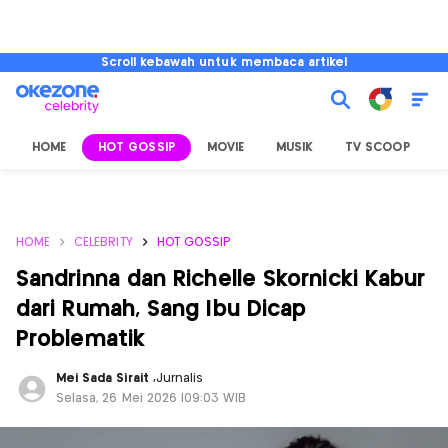
Scroll kebawah untuk membaca artikel
HOME
HOT GOSSIP
MOVIE
MUSIK
TV SCOOP
L
HOME
CELEBRITY
HOT GOSSIP
Sandrinna dan Richelle Skornicki Kabur
dari Rumah, Sang Ibu Dicap
Problematik
Mei Sada Sirait
,
Jurnalis
Selasa, 26 Mei 2026 |09:03 WIB