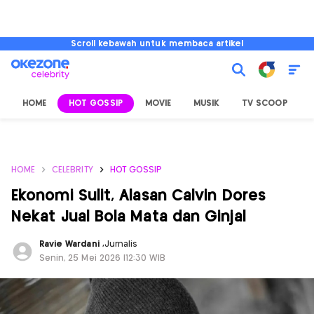
Scroll kebawah untuk membaca artikel
HOME
HOT GOSSIP
MOVIE
MUSIK
TV SCOOP
L
HOME
CELEBRITY
HOT GOSSIP
Ekonomi Sulit, Alasan Calvin Dores
Nekat Jual Bola Mata dan Ginjal
Ravie Wardani
,
Jurnalis
Senin, 25 Mei 2026 |12:30 WIB