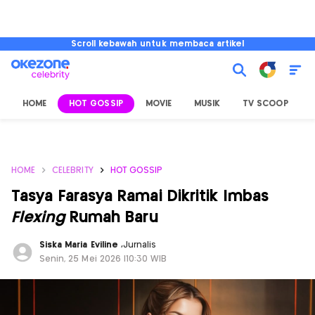
Scroll kebawah untuk membaca artikel
HOME
HOT GOSSIP
MOVIE
MUSIK
TV SCOOP
L
HOME
CELEBRITY
HOT GOSSIP
Tasya Farasya Ramai Dikritik Imbas
Flexing
Rumah Baru
Siska Maria Eviline
,
Jurnalis
Senin, 25 Mei 2026 |10:30 WIB