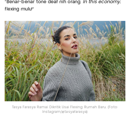
“Benar-benar tone deaf nih orang.
In this economy
,
flexing mulu!”
Tasya Farasya Ramai Dikritik Usai Flexing Rumah Baru. (Foto:
Instagram/@tasyafarasya)