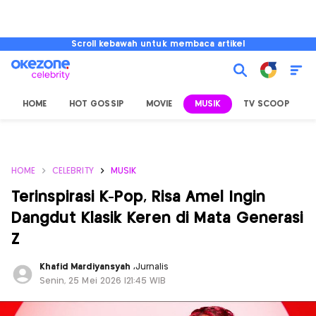
Scroll kebawah untuk membaca artikel
HOME
HOT GOSSIP
MOVIE
MUSIK
TV SCOOP
L
HOME
CELEBRITY
MUSIK
Terinspirasi K-Pop, Risa Amel Ingin
Dangdut Klasik Keren di Mata Generasi
Z
Khafid Mardiyansyah
,
Jurnalis
Senin, 25 Mei 2026 |21:45 WIB