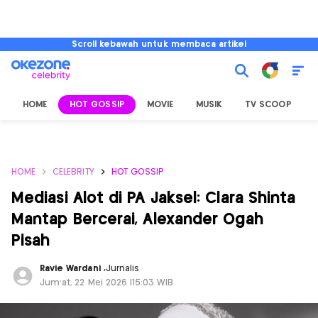
Scroll kebawah untuk membaca artikel
HOME
HOT GOSSIP
MOVIE
MUSIK
TV SCOOP
L
HOME
CELEBRITY
HOT GOSSIP
Mediasi Alot di PA Jaksel: Clara Shinta
Mantap Bercerai, Alexander Ogah
Pisah
Ravie Wardani
,
Jurnalis
Jum'at, 22 Mei 2026 |15:03 WIB