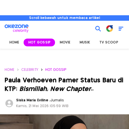
Scroll kebawah untuk membaca artikel
HOME
HOT GOSSIP
MOVIE
MUSIK
TV SCOOP
L
HOME
CELEBRITY
HOT GOSSIP
Paula Verhoeven Pamer Status Baru di
KTP:
Bismillah, New Chapter
..
Siska Maria Eviline
,
Jurnalis
Kamis, 21 Mei 2026 |05:59 WIB