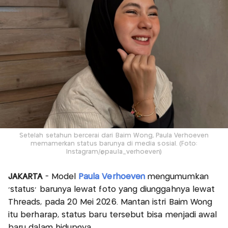
Setelah setahun bercerai dari Baim Wong, Paula Verhoeven
memamerkan status barunya di media sosial. (Foto:
Instagram/@paula_verhoeven)
JAKARTA
- Model
Paula Verhoeven
mengumumkan
‘status’ barunya lewat foto yang diunggahnya lewat
Threads, pada 20 Mei 2026. Mantan istri Baim Wong
itu berharap, status baru tersebut bisa menjadi awal
baru dalam hidupnya.