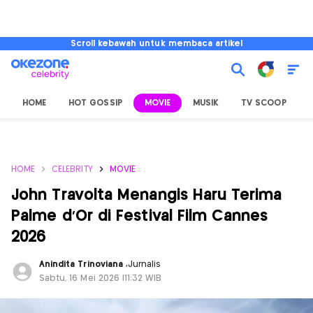
Scroll kebawah untuk membaca artikel
HOME
HOT GOSSIP
MOVIE
MUSIK
TV SCOOP
L
HOME
CELEBRITY
MOVIE
John Travolta Menangis Haru Terima
Palme d'Or di Festival Film Cannes
2026
Anindita Trinoviana
,
Jurnalis
Sabtu, 16 Mei 2026 |11:32 WIB