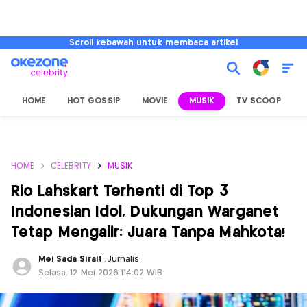
Scroll kebawah untuk membaca artikel
HOME
HOT GOSSIP
MOVIE
MUSIK
TV SCOOP
L
HOME
CELEBRITY
MUSIK
Rio Lahskart Terhenti di Top 3
Indonesian Idol, Dukungan Warganet
Tetap Mengalir: Juara Tanpa Mahkota!
Mei Sada Sirait
,
Jurnalis
Selasa, 12 Mei 2026 |14:02 WIB