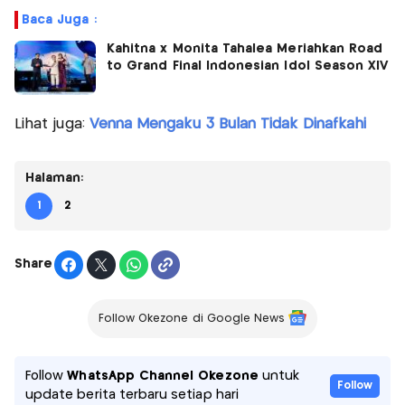
Baca Juga :
Kahitna x Monita Tahalea Meriahkan Road
to Grand Final Indonesian Idol Season XIV
Lihat juga:
Venna Mengaku 3 Bulan Tidak Dinafkahi
Halaman:
1
2
Share
Follow Okezone di Google News
Follow
WhatsApp Channel Okezone
untuk
Follow
update berita terbaru setiap hari