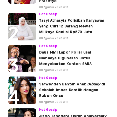
Prasetyo
08 Agustus 2026 WIB
Hot Gossip
Tasyi Athasyia Polisikan Karyawan
yang Curi 12 Barang Mewah
Miliknya Senilai Rp570 Juta
08 Agustus 2026 WIB
Hot Gossip
Daus Mini Lapor Polisi usai
Namanya Digunakan untuk
Menyebarkan Konten SARA
08 Agustus 2026 WIB
Hot Gossip
Sarwendah Bantah Anak
Dibully
di
Sekolah Imbas Konflik dengan
Ruben Onsu
08 Agustus 2026 WIB
Hot Gossip
Jisoo Tanggapi Kisruh Anniversary