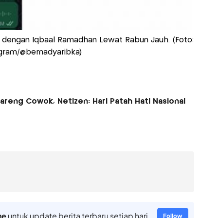
dengan Iqbaal Ramadhan Lewat Rabun Jauh. (Foto:
gram/@bernadyaribka)
reng Cowok, Netizen: Hari Patah Hati Nasional
ne
untuk update berita terbaru setiap hari
Follow