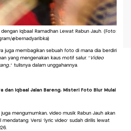
dengan Iqbaal Ramadhan Lewat Rabun Jauh. (Foto:
gram/@bernadyaribka)
ya juga membagikan sebuah foto di mana dia berdiri
n yang mengenakan kaus motif salur. “
Video
ang..
” tulisnya dalam unggahannya.
 dan Iqbaal Jalan Bareng, Misteri Foto Blur Mulai
ya juga mengumumkan, video musik Rabun Jauh akan
l mendatang. Versi ‘lyric video’ sudah dirilis lewat
26.