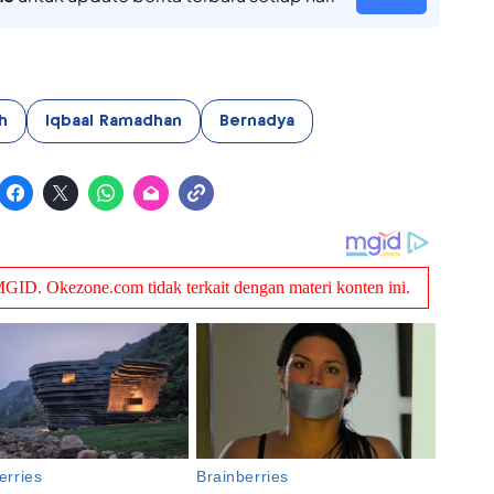
h
Iqbaal Ramadhan
Bernadya