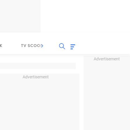
K
TV SCOOP
LIRIK
K-POP
IND
Advertisement
Advertisement