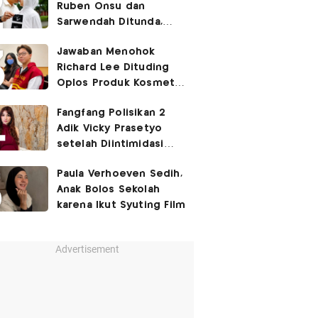
Ruben Onsu dan
Sarwendah Ditunda,
Irish Bella Hamil Anak
Jawaban Menohok
Ketiga
Richard Lee Dituding
Oplos Produk Kosmetik
hingga Punya Ani-Ani
Fangfang Polisikan 2
Adik Vicky Prasetyo
setelah Diintimidasi
Lewat Medsos
Paula Verhoeven Sedih,
Anak Bolos Sekolah
karena Ikut Syuting Film
Advertisement