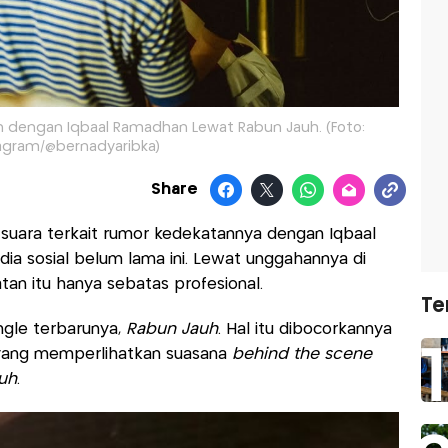
 dengan Iqbaal Ramadhan Lewat Rabun Jauh. (Foto:
agram/@bernadyaribka)
Share
suara terkait rumor kedekatannya dengan Iqbaal
ia sosial belum lama ini. Lewat unggahannya di
an itu hanya sebatas profesional.
Te
ingle terbarunya,
Rabun Jauh
. Hal itu dibocorkannya
yang memperlihatkan suasana
behind the scene
uh
.