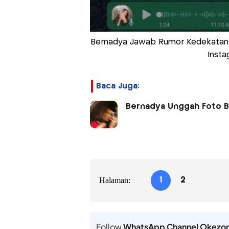
Bernadya Jawab Rumor Kedekatan 
Insta
Baca Juga:
Bernadya Unggah Foto Ba
Halaman:
1
2
Follow
WhatsApp Channel Okezo