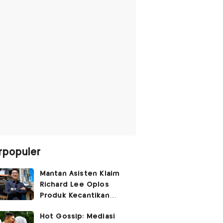
rpopuler
Mantan Asisten Klaim
Richard Lee Oplos
Produk Kecantikan
hingga Transfer Uang
Hot Gossip: Mediasi
ke Ani-Ani