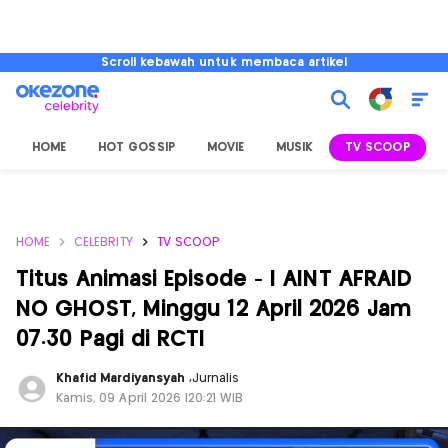
Scroll kebawah untuk membaca artikel
HOME
HOT GOSSIP
MOVIE
MUSIK
TV SCOOP
L
HOME
CELEBRITY
TV SCOOP
Titus Animasi Episode - I AINT AFRAID
NO GHOST, Minggu 12 April 2026 Jam
07.30 Pagi di RCTI
Khafid Mardiyansyah
,
Jurnalis
Kamis, 09 April 2026 |20:21 WIB