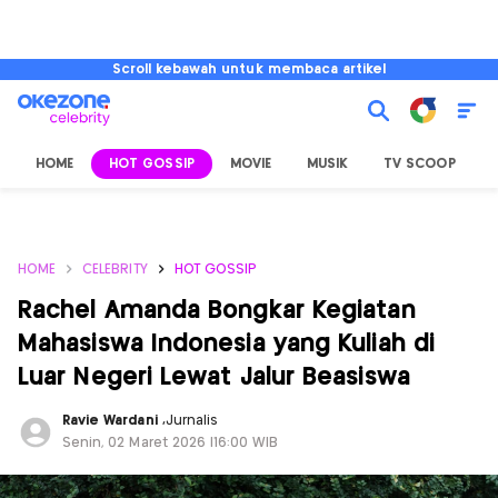
Scroll kebawah untuk membaca artikel
HOME
HOT GOSSIP
MOVIE
MUSIK
TV SCOOP
L
HOME
CELEBRITY
HOT GOSSIP
Rachel Amanda Bongkar Kegiatan
Mahasiswa Indonesia yang Kuliah di
Luar Negeri Lewat Jalur Beasiswa
Ravie Wardani
,
Jurnalis
Senin, 02 Maret 2026 |16:00 WIB