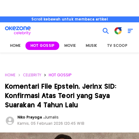
Scroll kebawah untuk membaca artikel
HOME
HOT GOSSIP
MOVIE
MUSIK
TV SCOOP
L
HOME
CELEBRITY
HOT GOSSIP
Komentari File Epstein, Jerinx SID:
Konfirmasi Atas Teori yang Saya
Suarakan 4 Tahun Lalu
Niko Prayoga
,
Jurnalis
Kamis, 05 Februari 2026 |20:45 WIB