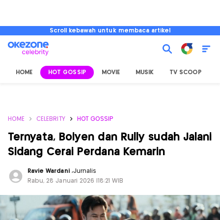
Scroll kebawah untuk membaca artikel
HOME
HOT GOSSIP
MOVIE
MUSIK
TV SCOOP
L
HOME
CELEBRITY
HOT GOSSIP
Ternyata, Boiyen dan Rully sudah Jalani
Sidang Cerai Perdana Kemarin
Ravie Wardani
,
Jurnalis
Rabu, 28 Januari 2026 |18:21 WIB