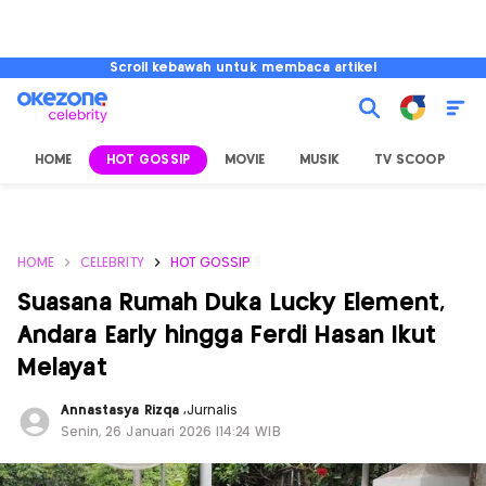
Scroll kebawah untuk membaca artikel
HOME
HOT GOSSIP
MOVIE
MUSIK
TV SCOOP
L
HOME
CELEBRITY
HOT GOSSIP
Suasana Rumah Duka Lucky Element,
Andara Early hingga Ferdi Hasan Ikut
Melayat
Annastasya Rizqa
,
Jurnalis
Senin, 26 Januari 2026 |14:24 WIB