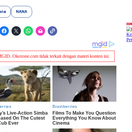
ana
NANA