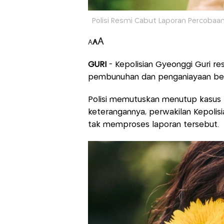
Polisi Resmi Cabut Laporan Percobaa
A
A
A
GURI
- Kepolisian Gyeonggi Guri r
pembunuhan dan penganiayaan bera
Polisi memutuskan menutup kasus 
keterangannya, perwakilan Kepoli
tak memproses laporan tersebut.