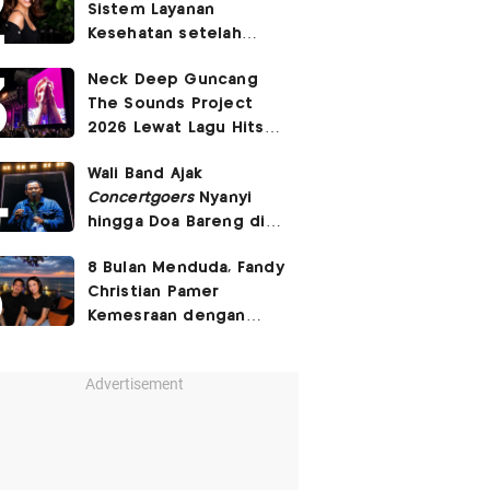
Sistem Layanan
Banget'
Kesehatan setelah
Pasien BPJS Curhat
Neck Deep Guncang
Ditelantarkan
The Sounds Project
2026 Lewat Lagu Hits
December
hingga
In
Wali Band Ajak
Bloom
Concertgoers
Nyanyi
hingga Doa Bareng di
The Sounds Project
8 Bulan Menduda, Fandy
2026
Christian Pamer
Kemesraan dengan
Pacar Baru
Advertisement