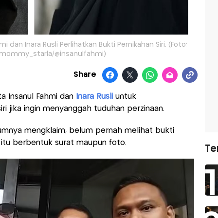
dan Inara Rusli Perlihatkan Bukti Pernikahan Siri. (Foto:
mommy_starla/@insanulfahmi)
Share
 Insanul Fahmi dan
Inara Rusli
untuk
ri jika ingin menyanggah tuduhan perzinaan.
kumnya mengklaim, belum pernah melihat bukti
ik itu berbentuk surat maupun foto.
Te