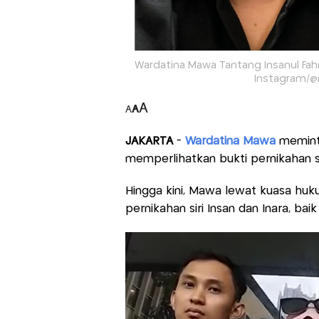
Wardatina Mawa Tantang Insanul Fahmi 
Instagram/@
A
A
A
JAKARTA
-
Wardatina Mawa
meminta
memperlihatkan bukti pernikahan si
Hingga kini, Mawa lewat kuasa hu
pernikahan siri Insan dan Inara, ba