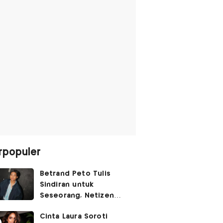
rpopuler
Betrand Peto Tulis
Sindiran untuk
Seseorang, Netizen
Soroti Gaya Bahasanya
Cinta Laura Soroti
yang Bukan 'Gen Z