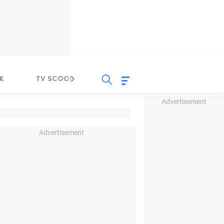
K
TV SCOOP
LIRIK
K-POP
IND
Advertisement
Advertisement