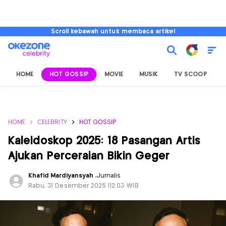
Scroll kebawah untuk membaca artikel
HOME
HOT GOSSIP
MOVIE
MUSIK
TV SCOOP
L
HOME
CELEBRITY
HOT GOSSIP
Kaleidoskop 2025: 18 Pasangan Artis
Ajukan Perceraian Bikin Geger
Khafid Mardiyansyah
,
Jurnalis
Rabu, 31 Desember 2025 |12:03 WIB