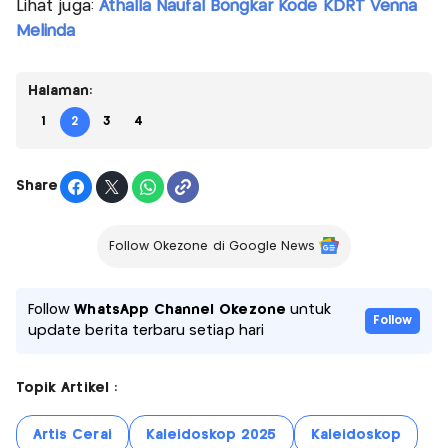
Lihat juga:
Athalla Naufal Bongkar Kode KDRT Venna
Melinda
Halaman:
1
2
3
4
Share
Follow Okezone di Google News
Follow
WhatsApp Channel Okezone
untuk
Follow
update berita terbaru setiap hari
Topik Artikel :
Artis Cerai
Kaleidoskop 2025
Kaleidoskop