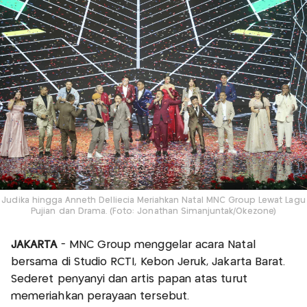
Judika hingga Anneth Delliecia Meriahkan Natal MNC Group Lewat Lagu
Pujian dan Drama. (Foto: Jonathan Simanjuntak/Okezone)
JAKARTA
- MNC Group menggelar acara Natal
bersama di Studio RCTI, Kebon Jeruk, Jakarta Barat.
Sederet penyanyi dan artis papan atas turut
memeriahkan perayaan tersebut.