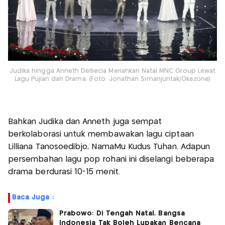
Judika hingga Anneth Delliecia Meriahkan Natal MNC Group Lewat
Lagu Pujian dan Drama. (Foto: Jonathan Simanjuntak/Okezone)
Bahkan Judika dan Anneth juga sempat
berkolaborasi untuk membawakan lagu ciptaan
Lilliana Tanosoedibjo, NamaMu Kudus Tuhan. Adapun
persembahan lagu pop rohani ini diselangi beberapa
drama berdurasi 10-15 menit.
Baca Juga :
Prabowo: Di Tengah Natal, Bangsa
Indonesia Tak Boleh Lupakan Bencana