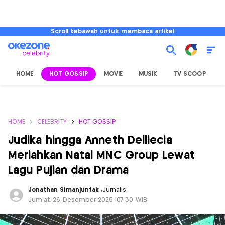
Scroll kebawah untuk membaca artikel
HOME
HOT GOSSIP
MOVIE
MUSIK
TV SCOOP
L
HOME
CELEBRITY
HOT GOSSIP
Judika hingga Anneth Delliecia
Meriahkan Natal MNC Group Lewat
Lagu Pujian dan Drama
Jonathan Simanjuntak
,
Jurnalis
Jum'at, 26 Desember 2025 |07:30 WIB