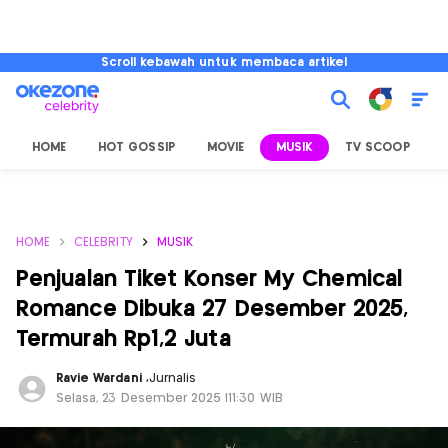
Scroll kebawah untuk membaca artikel
HOME
HOT GOSSIP
MOVIE
MUSIK
TV SCOOP
L
HOME
CELEBRITY
MUSIK
Penjualan Tiket Konser My Chemical
Romance Dibuka 27 Desember 2025,
Termurah Rp1,2 Juta
Ravie Wardani
,
Jurnalis
Selasa, 23 Desember 2025 |11:30 WIB