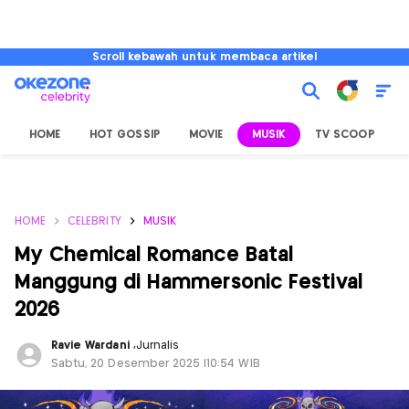
Scroll kebawah untuk membaca artikel
HOME
HOT GOSSIP
MOVIE
MUSIK
TV SCOOP
L
HOME
CELEBRITY
MUSIK
My Chemical Romance Batal
Manggung di Hammersonic Festival
2026
Ravie Wardani
,
Jurnalis
Sabtu, 20 Desember 2025 |10:54 WIB