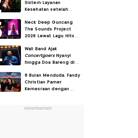
Sistem Layanan
Banget'
Kesehatan setelah
Pasien BPJS Curhat
Neck Deep Guncang
Ditelantarkan
The Sounds Project
2026 Lewat Lagu Hits
December
hingga
In
Wali Band Ajak
Bloom
Concertgoers
Nyanyi
hingga Doa Bareng di
The Sounds Project
8 Bulan Menduda, Fandy
2026
Christian Pamer
Kemesraan dengan
Pacar Baru
Advertisement