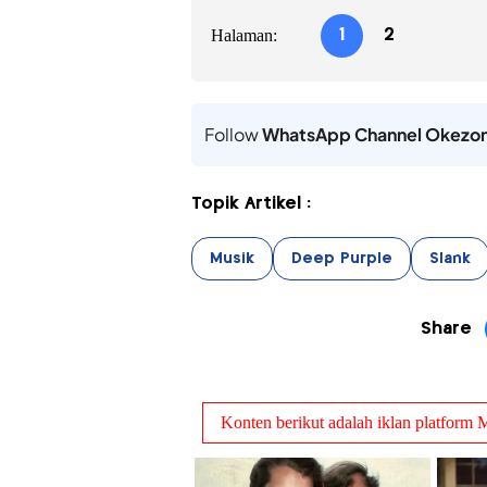
Halaman:
1
2
Follow
WhatsApp Channel Okezo
Topik Artikel :
Musik
Deep Purple
Slank
Share