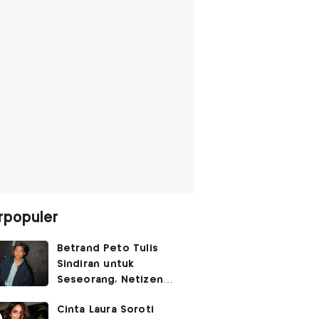
rpopuler
Betrand Peto Tulis
Sindiran untuk
Seseorang, Netizen
Soroti Gaya Bahasanya
Cinta Laura Soroti
yang Bukan 'Gen Z