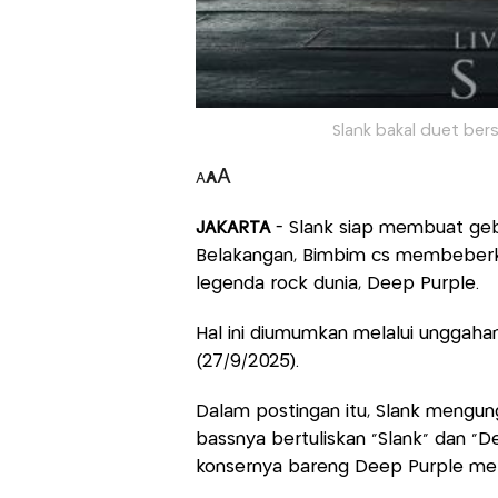
Slank bakal duet ber
A
A
A
JAKARTA
- Slank siap membuat geb
Belakangan, Bimbim cs membeberk
legenda rock dunia, Deep Purple.
Hal ini diumumkan melalui unggaha
(27/9/2025).
Dalam postingan itu, Slank mengu
bassnya bertuliskan "Slank" dan "
konsernya bareng Deep Purple mela