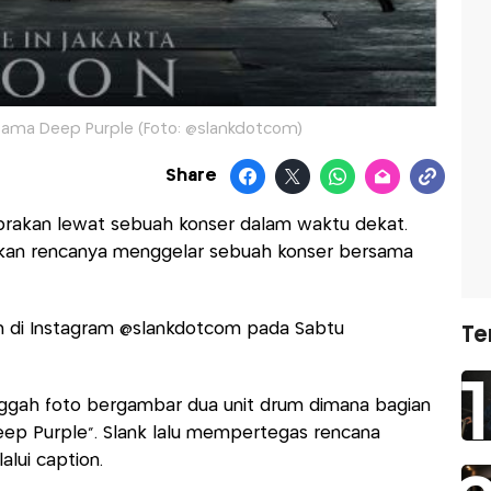
sama Deep Purple (Foto: @slankdotcom)
Share
rakan lewat sebuah konser dalam waktu dekat.
an rencanya menggelar sebuah konser bersama
n di Instagram @slankdotcom pada Sabtu
Te
nggah foto bergambar dua unit drum dimana bagian
Deep Purple". Slank lalu mempertegas rencana
lui caption.