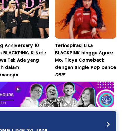
g Anniversary 10
Terinspirasi Lisa
n BLACKPINK, K-Netz
BLACKPINK hingga Agnez
wa Tak Ada yang
Mo, Ticya Comeback
h dalam
dengan Single Pop Dance
yaannya
DRIP
NE LIVE 24 JAM