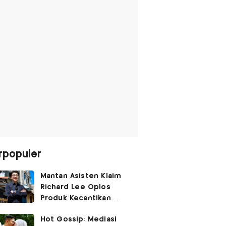
rpopuler
Mantan Asisten Klaim
Richard Lee Oplos
Produk Kecantikan
hingga Transfer Uang
Hot Gossip: Mediasi
ke Ani-Ani