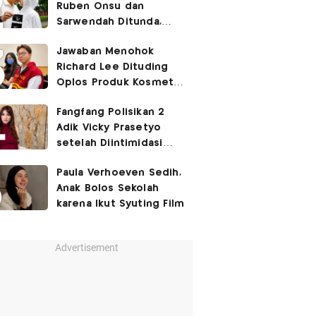
Ruben Onsu dan
Sarwendah Ditunda,
Irish Bella Hamil Anak
Jawaban Menohok
Ketiga
Richard Lee Dituding
Oplos Produk Kosmetik
hingga Punya Ani-Ani
Fangfang Polisikan 2
Adik Vicky Prasetyo
setelah Diintimidasi
Lewat Medsos
Paula Verhoeven Sedih,
Anak Bolos Sekolah
karena Ikut Syuting Film
Advertisement