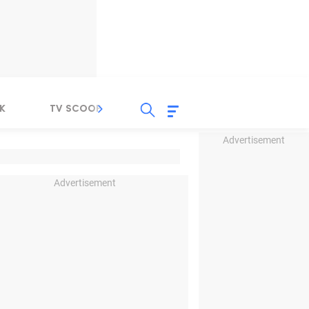
K
TV SCOOP
LIRIK
K-POP
IND
Advertisement
Advertisement