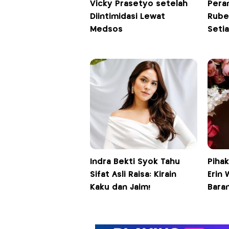
Vicky Prasetyo setelah
Pera
Diintimidasi Lewat
Ruben
Medsos
Seti
Indra Bekti Syok Tahu
Pihak
Sifat Asli Raisa: Kirain
Erin 
Kaku dan Jaim!
Bara