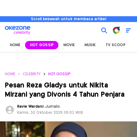
Scroll kebawah untuk membaca artikel
HOME
HOT GOSSIP
MOVIE
MUSIK
TV SCOOP
L
HOME
CELEBRITY
HOT GOSSIP
Pesan Reza Gladys untuk Nikita
Mirzani yang Divonis 4 Tahun Penjara
Ravie Wardani
,
Jurnalis
Kamis, 30 Oktober 2025 |15:03 WIB