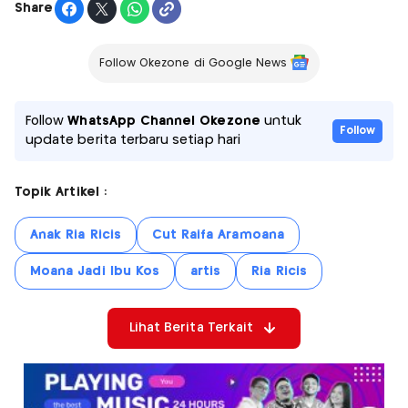
Share
Follow Okezone di Google News
Follow
WhatsApp Channel Okezone
untuk
Follow
update berita terbaru setiap hari
Topik Artikel :
Anak Ria Ricis
Cut Raifa Aramoana
Moana Jadi Ibu Kos
artis
Ria Ricis
Lihat Berita Terkait