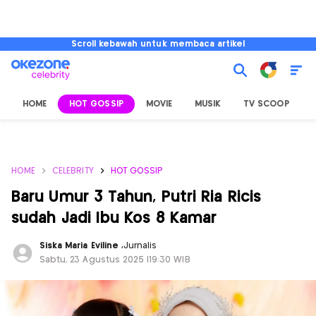
Scroll kebawah untuk membaca artikel
HOME
HOT GOSSIP
MOVIE
MUSIK
TV SCOOP
L
HOME
CELEBRITY
HOT GOSSIP
Baru Umur 3 Tahun, Putri Ria Ricis
sudah Jadi Ibu Kos 8 Kamar
Siska Maria Eviline
,
Jurnalis
Sabtu, 23 Agustus 2025 |19:30 WIB