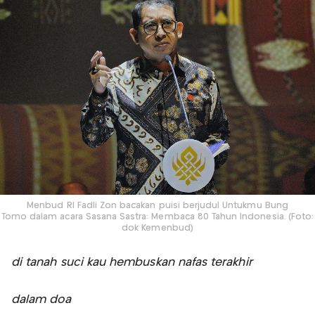
Menbud RI Fadli Zon bacakan puisi berjudul Untukmu Bung
Tomo dalam acara Sasana Sastra: Membaca 80 Tahun Indonesia. (Foto:
dok Kemenbud)
di tanah suci kau hembuskan nafas terakhir
dalam doa