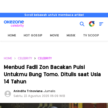
Scroll kebawah untuk membaca artikel
HOME
HOT GOSSIP
MOVIE
MUSIK
TV SCOOP
L
HOME
CELEBRITY
CELEBRITY
Menbud Fadli Zon Bacakan Puisi
Untukmu Bung Tomo, Ditulis saat Usia
14 Tahun
Anindita Trinoviana
,
Jurnalis
Sabtu, 23 Agustus 2025 |18:09 WIB