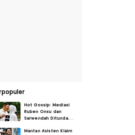
rpopuler
Hot Gossip: Mediasi
Ruben Onsu dan
Sarwendah Ditunda,
Irish Bella Hamil Anak
Mantan Asisten Klaim
Ketiga