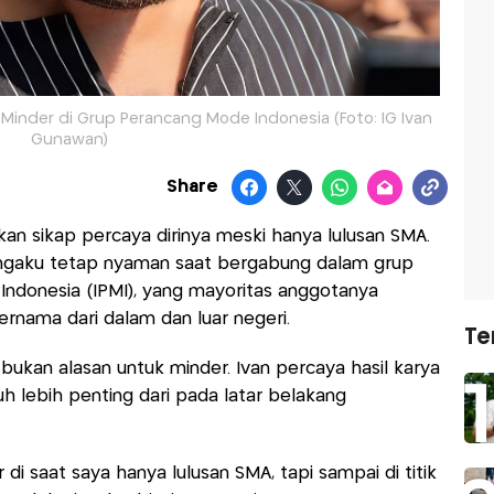
Minder di Grup Perancang Mode Indonesia (Foto: IG Ivan
Gunawan)
Share
n sikap percaya dirinya meski hanya lulusan SMA.
engaku tetap nyaman saat bergabung dalam grup
ndonesia (IPMI), yang mayoritas anggotanya
rnama dari dalam dan luar negeri.
Te
 bukan alasan untuk minder. Ivan percaya hasil karya
auh lebih penting dari pada latar belakang
 di saat saya hanya lulusan SMA, tapi sampai di titik