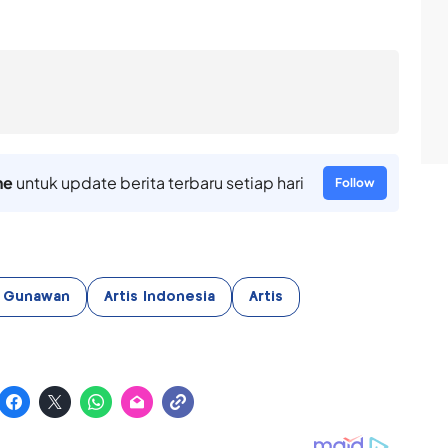
ne
untuk update berita terbaru setiap hari
Follow
n Gunawan
Artis Indonesia
Artis