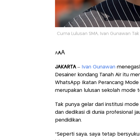
Cuma Lulusan SMA, Ivan Gunawan Tak 
A
A
A
JAKARTA
–
Ivan Gunawan
menegaska
Desainer kondang Tanah Air itu m
WhatsApp Ikatan Perancang Mode I
merupakan lulusan sekolah mode te
Tak punya gelar dari institusi mode
dan dedikasi di dunia profesional j
pendidikan.
"Seperti saya, saya tetap bersyukur