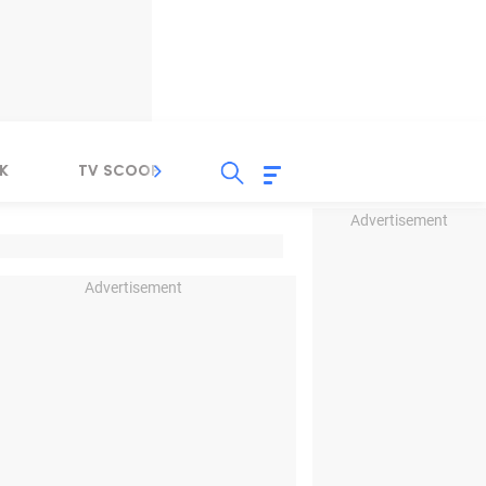
K
TV SCOOP
LIRIK
K-POP
IND
Advertisement
Advertisement