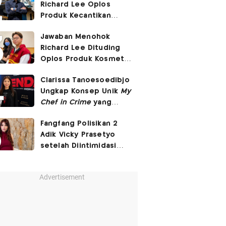
Richard Lee Oplos
Produk Kecantikan
hingga Transfer Uang
Jawaban Menohok
ke Ani-Ani
Richard Lee Dituding
Oplos Produk Kosmetik
hingga Punya Ani-Ani
Clarissa Tanoesoedibjo
Ungkap Konsep Unik
My
Chef in Crime
yang
Beda dari Series Crime
Fangfang Polisikan 2
Lain
Adik Vicky Prasetyo
setelah Diintimidasi
Lewat Medsos
Advertisement