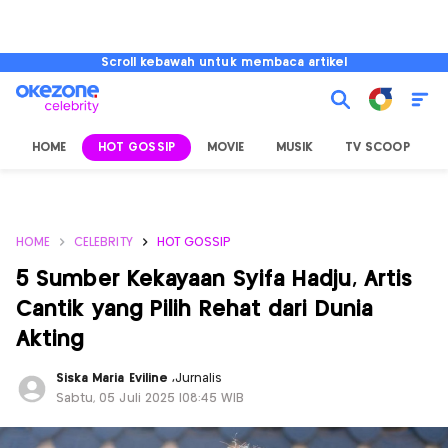
Scroll kebawah untuk membaca artikel
HOME
HOT GOSSIP
MOVIE
MUSIK
TV SCOOP
L
HOME
CELEBRITY
HOT GOSSIP
5 Sumber Kekayaan Syifa Hadju, Artis
Cantik yang Pilih Rehat dari Dunia
Akting
Siska Maria Eviline
,
Jurnalis
Sabtu, 05 Juli 2025 |08:45 WIB