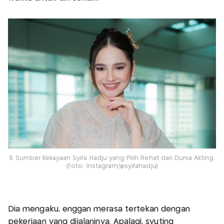
5 Sumber Kekayaan Syifa Hadju yang Pilih Rehat dari Dunia Akting.
(Foto: Instagram/@syifahadju)
Dia mengaku, enggan merasa tertekan dengan
pekerjaan yang dijalaninya. Apalagi, syuting