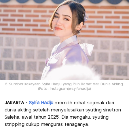
5 Sumber Kekayaan Syifa Hadju yang Pilih Rehat dari Dunia Akting.
(Foto: Instagram/@syifahadju)
JAKARTA
-
Syifa Hadju
memilih rehat sejenak dari
dunia akting setelah menyelesaikan syuting sinetron
Saleha, awal tahun 2025. Dia mengaku, syuting
stripping cukup menguras tenaganya.