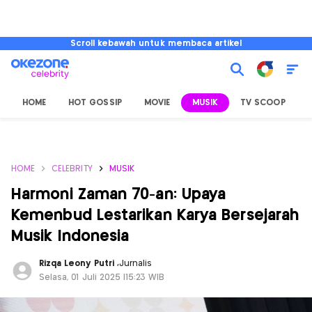
Scroll kebawah untuk membaca artikel
HOME
HOT GOSSIP
MOVIE
MUSIK
TV SCOOP
L
HOME
CELEBRITY
MUSIK
Harmoni Zaman 70-an: Upaya
Kemenbud Lestarikan Karya Bersejarah
Musik Indonesia
Rizqa Leony Putri
,
Jurnalis
Selasa, 01 Juli 2025 |15:23 WIB