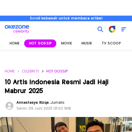
Scroll kebawah untuk membaca artikel
HOME
HOT GOSSIP
MOVIE
MUSIK
TV SCOOP
L
HOME
CELEBRITY
HOT GOSSIP
10 Artis Indonesia Resmi Jadi Haji
Mabrur 2025
Annastasya Rizqa
,
Jurnalis
Senin, 09 Juni 2025 |21:03 WIB