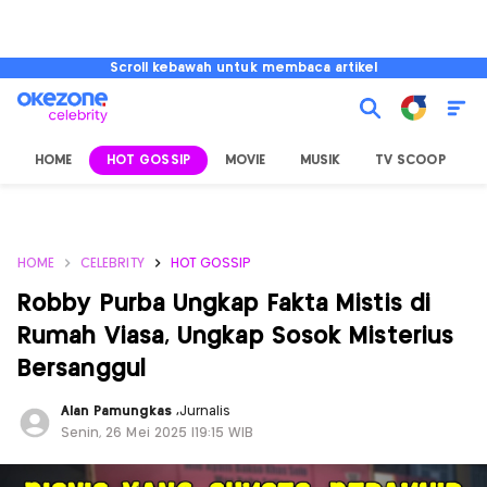
Scroll kebawah untuk membaca artikel
HOME
HOT GOSSIP
MOVIE
MUSIK
TV SCOOP
L
HOME
CELEBRITY
HOT GOSSIP
Robby Purba Ungkap Fakta Mistis di
Rumah Viasa, Ungkap Sosok Misterius
Bersanggul
Alan Pamungkas
,
Jurnalis
Senin, 26 Mei 2025 |19:15 WIB