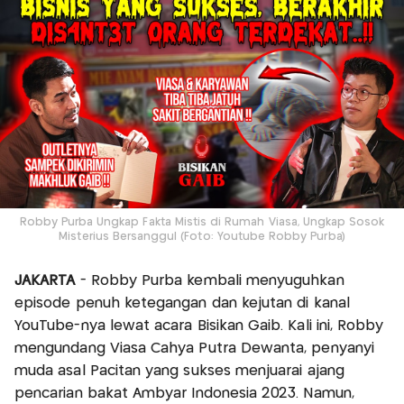
Robby Purba Ungkap Fakta Mistis di Rumah Viasa, Ungkap Sosok
Misterius Bersanggul (Foto: Youtube Robby Purba)
JAKARTA
- Robby Purba kembali menyuguhkan
episode penuh ketegangan dan kejutan di kanal
YouTube-nya lewat acara Bisikan Gaib. Kali ini, Robby
mengundang Viasa Cahya Putra Dewanta, penyanyi
muda asal Pacitan yang sukses menjuarai ajang
pencarian bakat Ambyar Indonesia 2023. Namun,