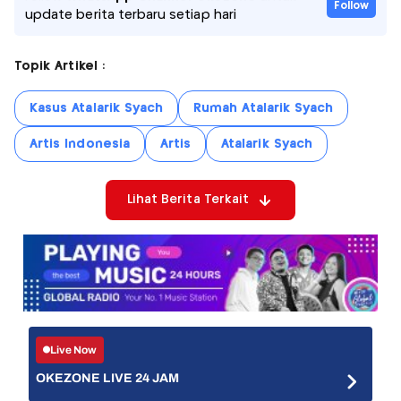
Follow
update berita terbaru setiap hari
Topik Artikel :
Kasus Atalarik Syach
Rumah Atalarik Syach
Artis Indonesia
Artis
Atalarik Syach
Lihat Berita Terkait
Live Now
OKEZONE LIVE 24 JAM