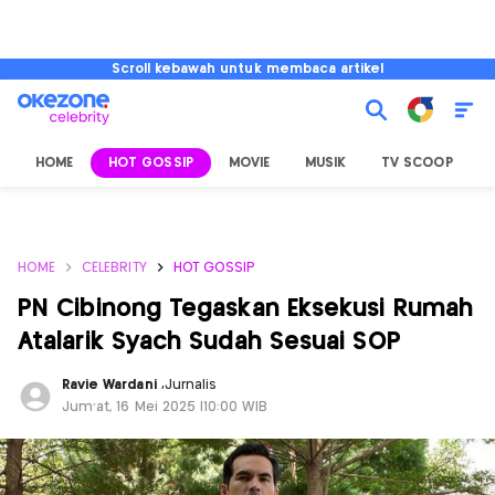
Scroll kebawah untuk membaca artikel
HOME
HOT GOSSIP
MOVIE
MUSIK
TV SCOOP
L
HOME
CELEBRITY
HOT GOSSIP
PN Cibinong Tegaskan Eksekusi Rumah
Atalarik Syach Sudah Sesuai SOP
Ravie Wardani
,
Jurnalis
Jum'at, 16 Mei 2025 |10:00 WIB