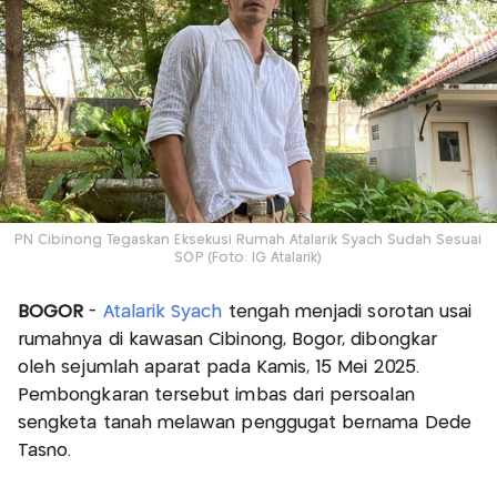
PN Cibinong Tegaskan Eksekusi Rumah Atalarik Syach Sudah Sesuai
SOP (Foto: IG Atalarik)
BOGOR
-
Atalarik Syach
tengah menjadi sorotan usai
rumahnya di kawasan Cibinong, Bogor, dibongkar
oleh sejumlah aparat pada Kamis, 15 Mei 2025.
Pembongkaran tersebut imbas dari persoalan
sengketa tanah melawan penggugat bernama Dede
Tasno.