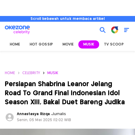
Scroll kebawah untuk membaca artikel
HOME
HOT GOSSIP
MOVIE
MUSIK
TV SCOOP
L
HOME
CELEBRITY
MUSIK
Persiapan Shabrina Leanor Jelang
Road To Grand Final Indonesian Idol
Season XIII, Bakal Duet Bareng Judika
Annastasya Rizqa
,
Jurnalis
Senin, 05 Mei 2025 |12:02 WIB