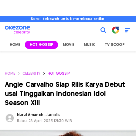
Scroll kebawah untuk membaca artikel
HOME
HOT GOSSIP
MOVIE
MUSIK
TV SCOOP
L
HOME
CELEBRITY
HOT GOSSIP
Angie Carvalho Siap Rilis Karya Debut
usai Tinggalkan Indonesian Idol
Season XIII
Nurul Amanah
,
Jurnalis
Rabu, 23 April 2025 |21:30 WIB