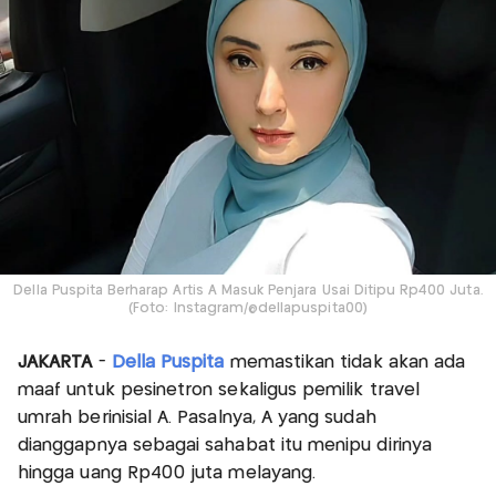
Della Puspita Berharap Artis A Masuk Penjara Usai Ditipu Rp400 Juta.
(Foto: Instagram/@dellapuspita00)
JAKARTA
-
Della Puspita
memastikan tidak akan ada
maaf untuk pesinetron sekaligus pemilik travel
umrah berinisial A. Pasalnya, A yang sudah
dianggapnya sebagai sahabat itu menipu dirinya
hingga uang Rp400 juta melayang.