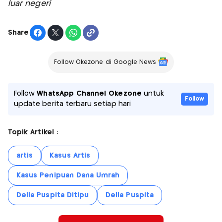
luar negeri
Share
Follow Okezone di Google News
Follow
WhatsApp Channel Okezone
untuk
Follow
update berita terbaru setiap hari
Topik Artikel :
artis
Kasus Artis
Kasus Penipuan Dana Umrah
Della Puspita Ditipu
Della Puspita