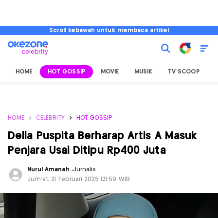
Scroll kebawah untuk membaca artikel
HOME
HOT GOSSIP
MOVIE
MUSIK
TV SCOOP
L
HOME
CELEBRITY
HOT GOSSIP
Della Puspita Berharap Artis A Masuk
Penjara Usai Ditipu Rp400 Juta
Nurul Amanah
,
Jurnalis
Jum'at, 21 Februari 2025 |21:59 WIB