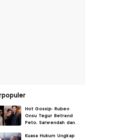
rpopuler
Hot Gossip: Ruben
Onsu Tegur Betrand
Peto, Sarwendah dan
Gio Tak Lagi Umbar
Kuasa Hukum Ungkap
Kemesraan