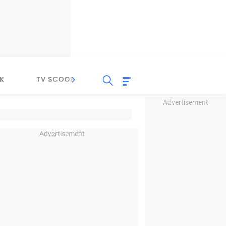
K
TV SCOOP
LIRIK
K-POP
IND
Advertisement
Advertisement