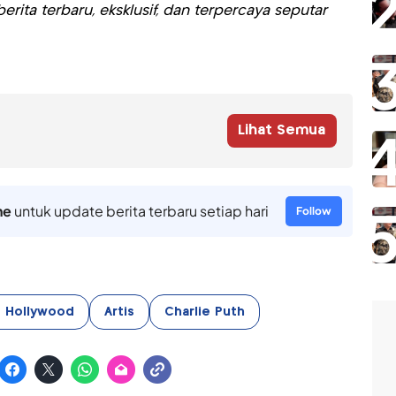
rita terbaru, eksklusif, dan terpercaya seputar
Lihat Semua
ne
untuk update berita terbaru setiap hari
Follow
s Hollywood
Artis
Charlie Puth