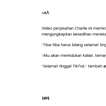
A
A
A
Video perpisahan Charlie ini memic
mengungkapkan kesedihan mereka 
“Tiba-tiba harus bilang selamat tingg
“Aku akan merindukan kalian, teman
“Selamat tinggal TikTok,” tambah @c
(aln)