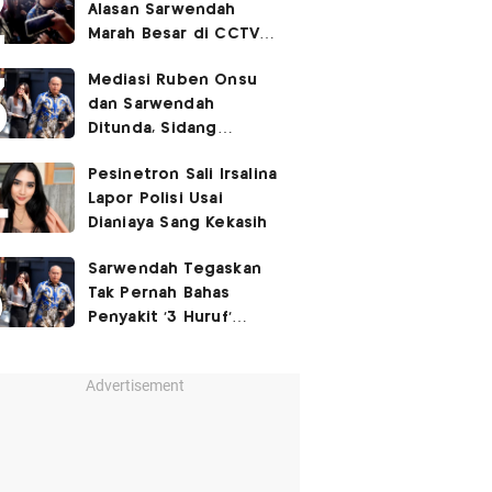
Alasan Sarwendah
Marah Besar di CCTV
yang Viral, Buntut
Mediasi Ruben Onsu
Kecewa Mendalam
dan Sarwendah
Ditunda, Sidang
Berlanjut Minggu Depan
Pesinetron Sali Irsalina
Lapor Polisi Usai
Dianiaya Sang Kekasih
Sarwendah Tegaskan
Tak Pernah Bahas
Penyakit '3 Huruf'
Ruben Onsu
Advertisement