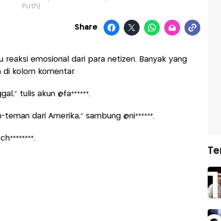
Puth)
Share
u reaksi emosional dari para netizen. Banyak yang
di kolom komentar.
al,” tulis akun @fa******.
-teman dari Amerika,” sambung @ni******.
h********.
Te