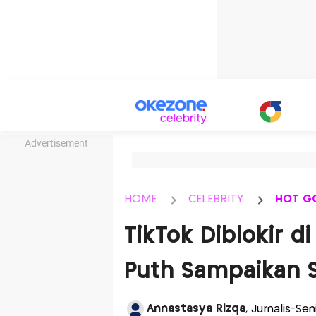
Advertisement
HOME
CELEBRITY
HOT G
TikTok Diblokir di
Puth Sampaikan 
Annastasya Rizqa
, Jurnalis-Se