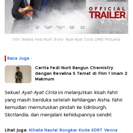
Film Terlaris Fedi Nuril. (Foto: Ayat-Ayat Cinta 2/MD Pictures)
Baca Juga :
Cerita Fedi Nuril Bangun Chemistry
dengan Revalina S Temat di Film 1 Imam 2
Makmum
Sekuel
Ayat-Ayat Cinta
ini melanjutkan kisah Fahri
yang masih berduka setelah kehilangan Aisha. Fahri
kemudian memutuskan pindah ke Edinburgh,
Skotlandia, dan menjalani kehidupannya sendiri.
Lihat juga:
Athalla Naufal Bongkar Kode KDRT Venna