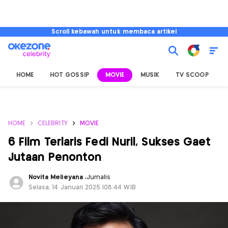
Scroll kebawah untuk membaca artikel
HOME
HOT GOSSIP
MOVIE
MUSIK
TV SCOOP
L
HOME
CELEBRITY
MOVIE
6 Film Terlaris Fedi Nuril, Sukses Gaet
Jutaan Penonton
Novita Melieyana
,
Jurnalis
Selasa, 14 Januari 2025 |08:44 WIB